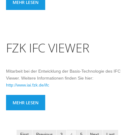
MEHR LESEN
FZK IFC VIEWER
Mitarbeit bei der Entwicklung der Basis-Technologie des IFC
Viewer. Weitere Informationen finden Sie hier:
http://www.iai.fzk.de/ifc
MEHR LESEN
First
Previous
3
5
Next
Last
4