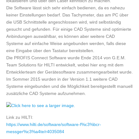
lokalisieren und über den Laser kenntlich zu machen.
Die Software lässt sich sehr einfach bedienen, da es nahezu
keiner Einstellungen bedarf. Das Tachymeter, das am PC über
die USB Schnittstelle angeschlossen wird, wird selbständig
gesucht und gefunden. Für einige CAD Systeme sind optimierte
Anbindungen auswählbar, es können aber weitere CAD
Systeme auf einfache Weise angebunden werden, falls diese
eine Eingabe über den Tastatur bereitstellen.
Die PROFIS Connect Software wurde Ende 2014 von G.E.M.
Team Solutions für HILTI entwickelt, wobei hier eng mit dem
Entwicklerteam der Gerätesoftware zusammengearbeitet wurde.
Im Sommer 2015 wurden in der Version 1.1 weitere CAD
Systeme eingebunden und die Möglichkeit bereitgestellt manuell
zusätzliche CAD Systeme aufzunehmen.
Link zu HILTI:
https://www.hilti.de/software/software-f%c3%bcr-
messger%c3%a4te/r4035084