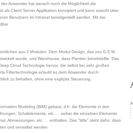
n, der Anwender hat danach noch die Möglichkeit die
t als Client Server Applikation konzipiert und kann sowohl über
ren Benutzern im Intranet bereitgestellt werden. Mit der
ndbar.
esentlichen aus 2 Modulen: Dem Modul Design, das von G.E.M.
wickelt wurde, und Warehouse, dass Planitec bereitstellte. Das
 Deep Cloud Technologie hervor, die selbst bei sehr großen
ierte Filtertechnologie erlaubt es dem Anwender durch
ick zu behalten, ohne eine explizite Steuerung.
A
 Information Modeling (BIM) gebaut, d.h. die Elemente in den
nungen, Schalelemente, etc. ... wobei die einzelnen Elemente
l, Abmessungen, etc.. .. enthalten. Das "little" steht dafür, dass
ten und verwaltet werden.