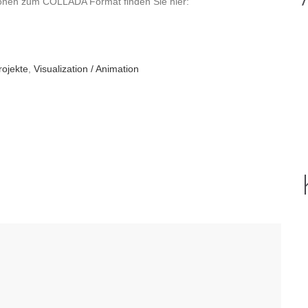
ionen zum COLLADA Format finden Sie hier:
rojekte
,
Visualization / Animation