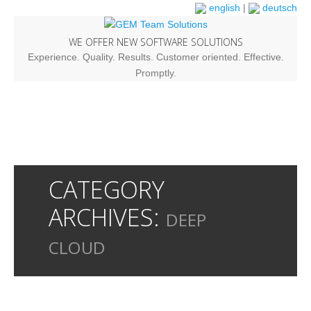
english
|
deutsch
WE OFFER NEW SOFTWARE SOLUTIONS
Experience. Quality. Results. Customer oriented. Effective.
Promptly.
CATEGORY
ARCHIVES:
DEEP
CLOUD