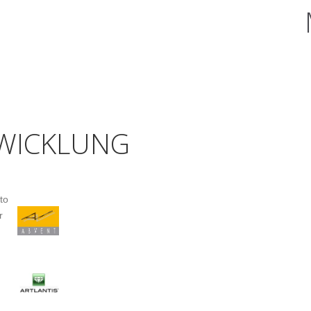
TWICKLUNG
to
r