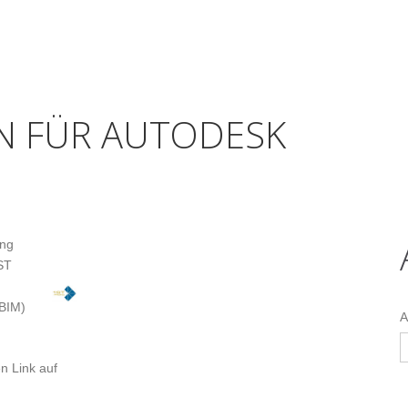
IN FÜR AUTODESK
ing
ST
(BIM)
A
n Link auf